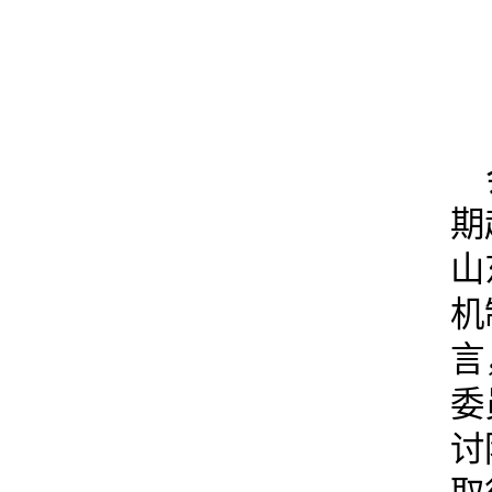
期
山
机
言
委
讨